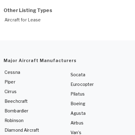
Other Listing Types
Aircraft for Lease
Major Aircraft Manufacturers
Cessna
Socata
Piper
Eurocopter
Cirrus
Pilatus
Beechcraft
Boeing
Bombardier
Agusta
Robinson
Airbus
Diamond Aircraft
Van's