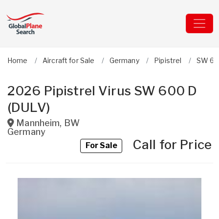
Home
Aircraft for Sale
Germany
Pipistrel
SW 60
2026 Pipistrel Virus SW 600 D
(DULV)
Mannheim
,
BW
Germany
Call for Price
For Sale