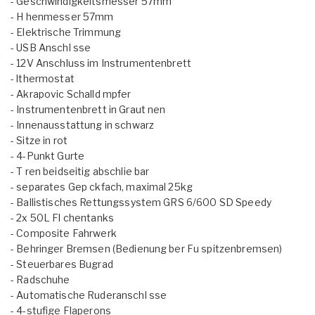
- Geschwindigkeitsmesser 57mm
- H henmesser 57mm
- Elektrische Trimmung
- USB Anschl sse
- 12V Anschluss im Instrumentenbrett
- lthermostat
- Akrapovic Schalld mpfer
- Instrumentenbrett in Graut nen
- Innenausstattung in schwarz
- Sitze in rot
- 4-Punkt Gurte
- T ren beidseitig abschlie bar
- separates Gep ckfach, maximal 25kg
- Ballistisches Rettungssystem GRS 6/600 SD Speedy
- 2x 50L Fl chentanks
- Composite Fahrwerk
- Behringer Bremsen (Bedienung ber Fu spitzenbremsen)
- Steuerbares Bugrad
- Radschuhe
- Automatische Ruderanschl sse
- 4-stufige Flaperons