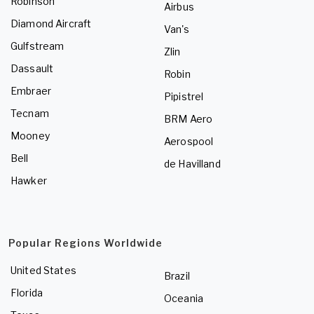
Robinson
Airbus
Diamond Aircraft
Van's
Gulfstream
Zlin
Dassault
Robin
Embraer
Pipistrel
Tecnam
BRM Aero
Mooney
Aerospool
Bell
de Havilland
Hawker
Popular Regions Worldwide
United States
Brazil
Florida
Oceania