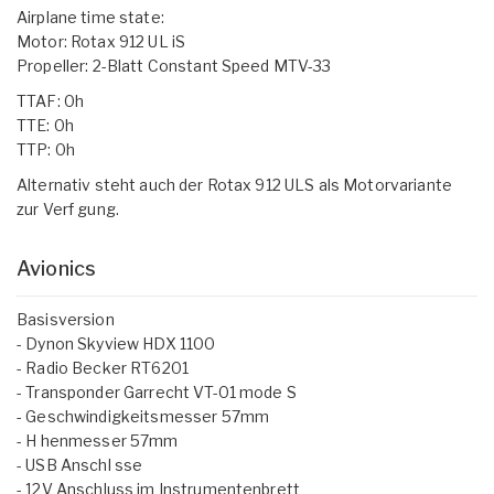
Airplane time state:
Motor: Rotax 912 UL iS
Propeller: 2-Blatt Constant Speed MTV-33
TTAF: 0h
TTE: 0h
TTP: 0h
Alternativ steht auch der Rotax 912 ULS als Motorvariante
zur Verf gung.
Avionics
Basisversion
- Dynon Skyview HDX 1100
- Radio Becker RT6201
- Transponder Garrecht VT-01 mode S
- Geschwindigkeitsmesser 57mm
- H henmesser 57mm
- USB Anschl sse
- 12V Anschluss im Instrumentenbrett