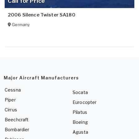
Call for Price
2006 Silence Twister SA180
Germany
Major Aircraft Manufacturers
Cessna
Socata
Piper
Eurocopter
Cirrus
Pilatus
Beechcraft
Boeing
Bombardier
Agusta