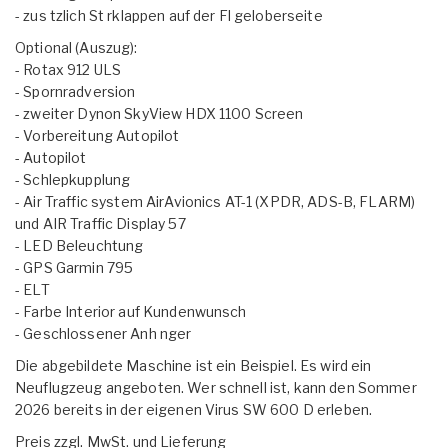
- zus tzlich St rklappen auf der Fl geloberseite
Optional (Auszug):
- Rotax 912 ULS
- Spornradversion
- zweiter Dynon SkyView HDX 1100 Screen
- Vorbereitung Autopilot
- Autopilot
- Schlepkupplung
- Air Traffic system AirAvionics AT-1 (XPDR, ADS-B, FLARM)
und AIR Traffic Display 57
- LED Beleuchtung
- GPS Garmin 795
- ELT
- Farbe Interior auf Kundenwunsch
- Geschlossener Anh nger
Die abgebildete Maschine ist ein Beispiel. Es wird ein
Neuflugzeug angeboten. Wer schnell ist, kann den Sommer
2026 bereits in der eigenen Virus SW 600 D erleben.
Preis zzgl. MwSt. und Lieferung