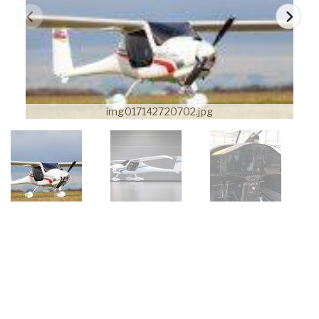
img017142720702.jpg