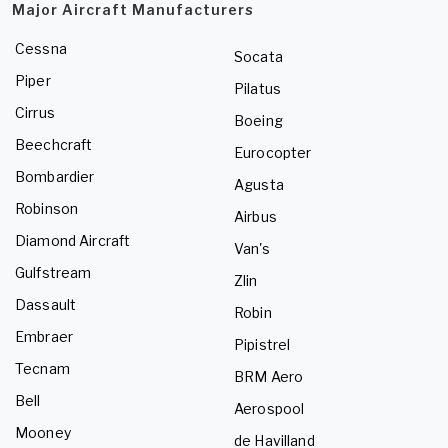
Major Aircraft Manufacturers
Cessna
Socata
Piper
Pilatus
Cirrus
Boeing
Beechcraft
Eurocopter
Bombardier
Agusta
Robinson
Airbus
Diamond Aircraft
Van's
Gulfstream
Zlin
Dassault
Robin
Embraer
Pipistrel
Tecnam
BRM Aero
Bell
Aerospool
Mooney
de Havilland