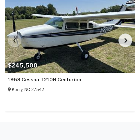
$245,500
1968 Cessna T210H Centurion
Kenly
,
NC
27542