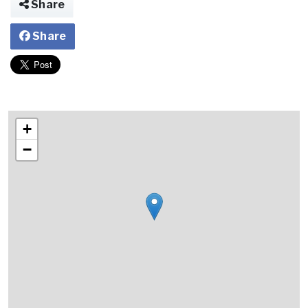
Share
Share
+
−