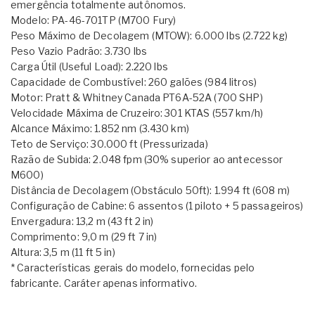
emergência totalmente autônomos.
Modelo: PA-46-701TP (M700 Fury)
Peso Máximo de Decolagem (MTOW): 6.000 lbs (2.722 kg)
Peso Vazio Padrão: 3.730 lbs
Carga Útil (Useful Load): 2.220 lbs
Capacidade de Combustível: 260 galões (984 litros)
Motor: Pratt & Whitney Canada PT6A-52A (700 SHP)
Velocidade Máxima de Cruzeiro: 301 KTAS (557 km/h)
Alcance Máximo: 1.852 nm (3.430 km)
Teto de Serviço: 30.000 ft (Pressurizada)
Razão de Subida: 2.048 fpm (30% superior ao antecessor
M600)
Distância de Decolagem (Obstáculo 50ft): 1.994 ft (608 m)
Configuração de Cabine: 6 assentos (1 piloto + 5 passageiros)
Envergadura: 13,2 m (43 ft 2 in)
Comprimento: 9,0 m (29 ft 7 in)
Altura: 3,5 m (11 ft 5 in)
* Características gerais do modelo, fornecidas pelo
fabricante. Caráter apenas informativo.