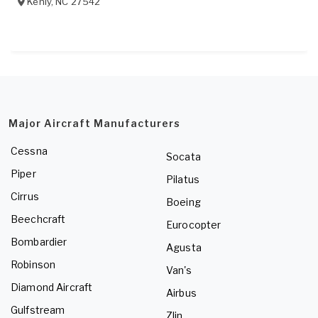
Kenly
,
NC
27542
Major Aircraft Manufacturers
Cessna
Socata
Piper
Pilatus
Cirrus
Boeing
Beechcraft
Eurocopter
Bombardier
Agusta
Robinson
Van's
Diamond Aircraft
Airbus
Gulfstream
Zlin